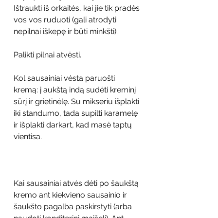
Ištraukti iš orkaitės, kai jie tik pradės 
vos vos ruduoti (gali atrodyti 
nepilnai iškepę ir būti minkšti).
Palikti pilnai atvėsti.
Kol sausainiai vėsta paruošti 
kremą: į aukštą indą sudėti kreminį 
sūrį ir grietinėlę. Su mikseriu išplakti 
iki standumo, tada supilti karamelę 
ir išplakti darkart, kad masė taptų 
vientisa.
Kai sausainiai atvės dėti po šaukštą 
kremo ant kiekvieno sausainio ir 
šaukšto pagalba paskirstyti (arba 