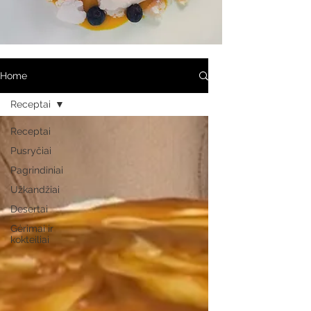
Home
Receptai
Receptai
Pusryčiai
Pagrindiniai
Užkandžiai
Desertai
Gėrimai ir
kokteiliai