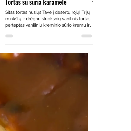
Tortas su sūria karamele
Šitas tortas nusiųs Tave į desertų rojų! Trijų
minkštų ir drėgnų sluoksnių vanilinis tortas,
perteptas vaniliniu kreminio sūrio kremu ir
tarpuose perlietas sūria arba miso karamele
(jei norisi labiau umami skonio). Aš nežinau
kas gali būti geriau? Tokiu tortu
pradžiuginsite savo artimuosius bet kokios
šventės proga. Gaminimo laikas: 45 min.
Kepimo laikas: Kiekvienas sluoksnis po 17-
19 min. Servings: 8-10 gabalėlių Pastabos:
visus ingredientus (grietinė, sviestas,
kiaušiniai)