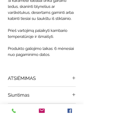
Ši karamelė idealiai tinka gardinti
ledus, skaninti blynelius ar
varškėtukus, desertams gaminti arba
kabinti tiesiai su šaukštu iš stiklainio.
Prieš vartojimą palaikyti kambario
temperatūroje ir išmaišyti.
Produkto galiojimo laikas: 6 mėnesiai
nuo pagaminimo datos.
ATSIĖMIMAS
Atsiėmimas vyksta
Siuntimas
ketvirtadieniais 11:00 - 19:00, Paupyje:
Aukštaičių g. 13, Vilniuje. Atvykus
Produktas išsiunčiamas per 3 dienas
skambinti telefonu: +37065033658.
Laikymo sąlygos
nuo jo užsakymo. Siuntimas LP