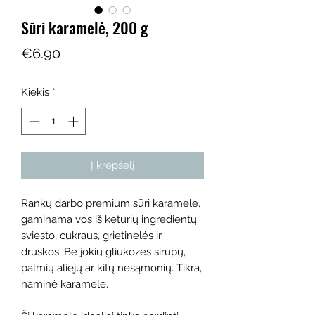
Sūri karamelė, 200 g
Price
€6.90
Kiekis
*
Į krepšelį
Rankų darbo premium sūri karamelė,
gaminama vos iš keturių ingredientų:
sviesto, cukraus, grietinėlės ir
druskos. Be jokių gliukozės sirupų,
palmių aliejų ar kitų nesąmonių. Tikra,
naminė karamelė.