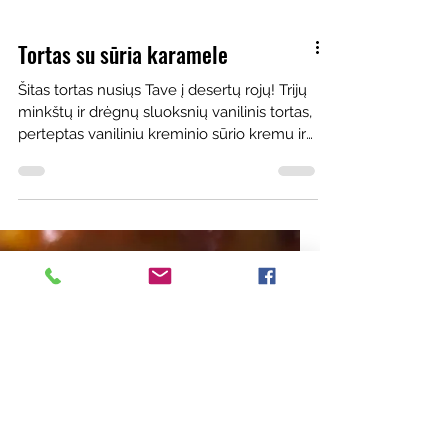
Tortas su sūria karamele
Šitas tortas nusiųs Tave į desertų rojų! Trijų
minkštų ir drėgnų sluoksnių vanilinis tortas,
perteptas vaniliniu kreminio sūrio kremu ir
tarpuose perlietas sūria arba miso karamele
(jei norisi labiau umami skonio). Aš nežinau
kas gali būti geriau? Tokiu tortu
pradžiuginsite savo artimuosius bet kokios
šventės proga. Gaminimo laikas: 45 min.
Kepimo laikas: Kiekvienas sluoksnis po 17-
19 min. Servings: 8-10 gabalėlių Pastabos:
visus ingredientus (grietinė, sviestas,
kiaušiniai)