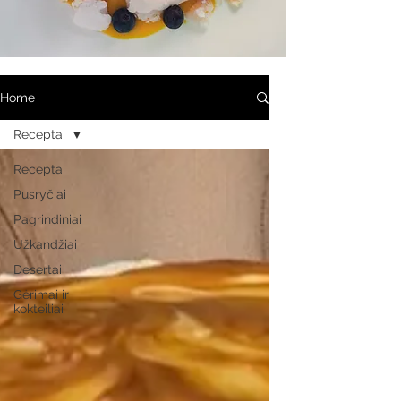
Home
Receptai
Receptai
Pusryčiai
Pagrindiniai
Užkandžiai
Desertai
Gėrimai ir
kokteiliai